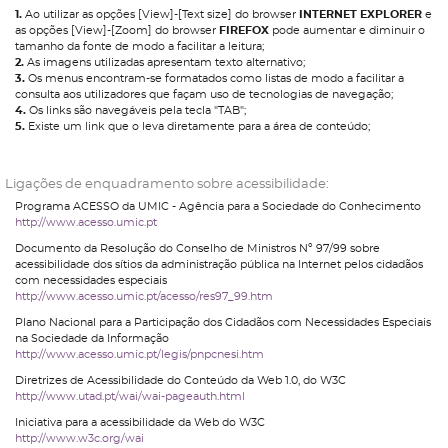
1.
Ao utilizar as opções [View]-[Text size] do browser
INTERNET EXPLORER
e
as opções [View]-[Zoom] do browser
FIREFOX
pode aumentar e diminuir o
tamanho da fonte de modo a facilitar a leitura;
2.
As imagens utilizadas apresentam texto alternativo;
3.
Os menus encontram-se formatados como listas de modo a facilitar a
consulta aos utilizadores que façam uso de tecnologias de navegação;
4.
Os links são navegáveis pela tecla "TAB";
5.
Existe um link que o leva diretamente para a área de conteúdo;
Ligações de enquadramento sobre acessibilidade:
Programa ACESSO da UMIC - Agência para a Sociedade do Conhecimento
http://www.acesso.umic.pt
Documento da Resolução do Conselho de Ministros Nº 97/99 sobre
acessibilidade dos sítios da administração pública na Internet pelos cidadãos
com necessidades especiais
http://www.acesso.umic.pt/acesso/res97_99.htm
Plano Nacional para a Participação dos Cidadãos com Necessidades Especiais
na Sociedade da Informação
http://www.acesso.umic.pt/legis/pnpcnesi.htm
Diretrizes de Acessibilidade do Conteúdo da Web 1.0, do W3C
http://www.utad.pt/wai/wai-pageauth.html
Iniciativa para a acessibilidade da Web do W3C
http://www.w3c.org/wai