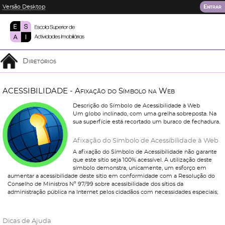
Versão Desktop
Entrar
Diretórios
A
C
E
S
S
I
B
I
L
I
D
A
D
E
-
A
f
i
x
a
ç
ã
o
d
o
S
í
m
b
o
l
o
n
a
W
e
b
Descrição do Símbolo de Acessibilidade à Web
Um globo inclinado, com uma grelha sobreposta. Na
sua superfície está recortado um buraco de fechadura.
Afixação do Símbolo de Acessibilidade à Web
A afixação do Símbolo de Acessibilidade não garante
que este sítio seja 100% acessível. A utilização deste
símbolo demonstra, unicamente, um esforço em
aumentar a acessibilidade deste sítio em conformidade com a Resolução do
Conselho de Ministros Nº 97/99 sobre acessibilidade dos sítios da
administração pública na Internet pelos cidadãos com necessidades especiais;
Dicas de Ajuda