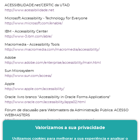
ACESSIBILIDADE.net/CERTIC da UTAD
http://www.acessibilidade.net
Microsoft Accessibility - Technology for Everyone
http://www.microsoft.com/enable/
IBM - Accessibility Center
http://www-3.ibm.com/able/
Macromedia - Accessibility Tools
http://www.macromedia.com/macromedia/accessibility/
Adobe
http://www.adobe.com/enterprise/accessibility/main.html
Sun Microsystem
http://www.sun.com/access/
Apple
http://www.apple.com/accessibility/
Oracle: livro branco "Accessibility in Oracle Forms Applications"
http://www.oracle.com/accessibility/apps02.html
Fórum de discussão para Webmasters da Administração Pública: ACESSO
WEBMASTERS
http://www.egroups.com/group/acesso-webmasters/
Valorizamos a sua privacidade
Web@x - Benchmarking da Acessibilidade Web da AP Portuguesa
http://www.acesso.umic.pt/webax
Utilizamos cookies para melhorar a sua experiência e analisar o