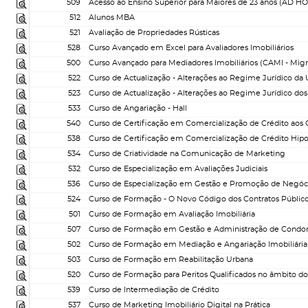
509
Acesso ao Ensino Superior para Maiores de 23 anos (AD H
512
Alunos MBA
521
Avaliação de Propriedades Rústicas
528
Curso Avançado em Excel para Avaliadores Imobiliários
500
Curso Avançado para Mediadores Imobiliários (CAMI - Mig
522
523
533
Curso de Angariação - Hall
540
538
534
Curso de Criatividade na Comunicação de Marketing
532
Curso de Especialização em Avaliações Judiciais
536
524
Curso de Formação - O Novo Código dos Contratos Públic
501
Curso de Formação em Avaliação Imobiliária
507
502
Curso de Formação em Mediação e Angariação Imobiliária
503
Curso de Formação em Reabilitação Urbana
520
539
Curso de Intermediação de Crédito
537
Curso de Marketing Imobiliário Digital na Prática