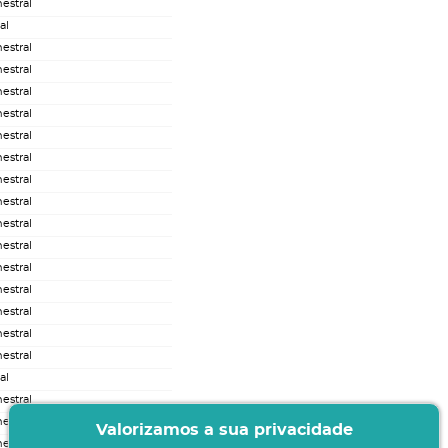
estral
al
estral
estral
estral
estral
estral
estral
estral
estral
estral
estral
estral
estral
estral
estral
estral
al
estral
estral
Valorizamos a sua privacidade
estral