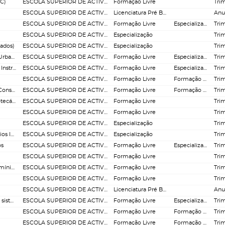
OC)
ESCOLA SUPERIOR DE ACTIVIDADES IMOBILIÁRIAS
Formação Livre
Trim
ESCOLA SUPERIOR DE ACTIVIDADES IMOBILIÁRIAS
Licenciatura Pré Bolonha
Anu
ESCOLA SUPERIOR DE ACTIVIDADES IMOBILIÁRIAS
Formação Livre
Especialização
Trim
ESCOLA SUPERIOR DE ACTIVIDADES IMOBILIÁRIAS
Especialização
Trim
rados)
ESCOLA SUPERIOR DE ACTIVIDADES IMOBILIÁRIAS
Especialização
Trim
Curso de Actualização - Alterações ao Regime Jurídico da Urbanização e da Edificação
ESCOLA SUPERIOR DE ACTIVIDADES IMOBILIÁRIAS
Formação Livre
Especialização
Trim
Curso de Actualização - Alterações ao Regime Jurídico dos Instrumentos de Gestão Territorial
ESCOLA SUPERIOR DE ACTIVIDADES IMOBILIÁRIAS
Formação Livre
Especialização
Trim
ESCOLA SUPERIOR DE ACTIVIDADES IMOBILIÁRIAS
Formação Livre
Formação Livre
Trim
Curso de Certificação em Comercialização de Crédito aos Consumidores
ESCOLA SUPERIOR DE ACTIVIDADES IMOBILIÁRIAS
Formação Livre
Formação Livre
Trim
Curso de Certificação em Comercialização de Crédito Hipotecário
ESCOLA SUPERIOR DE ACTIVIDADES IMOBILIÁRIAS
Formação Livre
Trim
ESCOLA SUPERIOR DE ACTIVIDADES IMOBILIÁRIAS
Formação Livre
Trim
ESCOLA SUPERIOR DE ACTIVIDADES IMOBILIÁRIAS
Especialização
Trim
Curso de Especialização em Gestão e Promoção de Negócios Imobiliários
ESCOLA SUPERIOR DE ACTIVIDADES IMOBILIÁRIAS
Especialização
Trim
os
ESCOLA SUPERIOR DE ACTIVIDADES IMOBILIÁRIAS
Formação Livre
Especialização
Trim
ESCOLA SUPERIOR DE ACTIVIDADES IMOBILIÁRIAS
Formação Livre
Trim
Curso de Formação em Gestão e Administração de Condomínios (Intensivo)
ESCOLA SUPERIOR DE ACTIVIDADES IMOBILIÁRIAS
Formação Livre
Trim
ESCOLA SUPERIOR DE ACTIVIDADES IMOBILIÁRIAS
Formação Livre
Trim
ESCOLA SUPERIOR DE ACTIVIDADES IMOBILIÁRIAS
Licenciatura Pré Bolonha
Anu
Curso de Formação para Peritos Qualificados no âmbito do sistema de Certificação Energética - REH (RCCTE)
ESCOLA SUPERIOR DE ACTIVIDADES IMOBILIÁRIAS
Formação Livre
Especialização
Trim
ESCOLA SUPERIOR DE ACTIVIDADES IMOBILIÁRIAS
Formação Livre
Formação Livre
Trim
ESCOLA SUPERIOR DE ACTIVIDADES IMOBILIÁRIAS
Formação Livre
Formação Livre
Trim